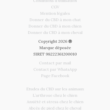
Conditions d'utilisation
CGV
Mention légales
Donner du CBD à mon chat
Donner du CBD à mon chien
Donner du CBD à mon cheval
Copyright 2026
®
Marque déposée
SIRET 98222361200010
Contact par mail
Contact par WhatsApp
Page Facebook
Etudes du CBD sur les animaux
L’arthrose chez le chien
Deutsch
Anxiété et stress chez le chien
Italiano
Abcès de pied chez le cheval