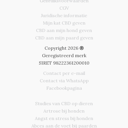
Gebruiksvoorwaarden
CGV
Juridische informatie
Mijn kat CBD geven
CBD aan mijn hond geven
CBD aan mijn paard geven
Copyright 2026
®
Geregistreerd merk
SIRET 98222361200010
Contact per e-mail
Contact via WhatsApp
Facebookpagina
Studies van CBD op dieren
Artrose bij honden
Deutsch
Angst en stress bij honden
Italiano
Abces aan de voet bij paarden