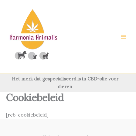
Ga
naar
de
inhoud
Het merk dat gespecialiseerd is in CBD-olie voor
dieren
Cookiebeleid
[rcb-cookiebeleid]