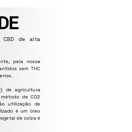
DE
e CBD de alta
nte, pela nossa
arantidos sem THC
enos.
 de agricultura
lo método de CO2
ão utilização de
ilizado é um óleo
vegetal de colza é