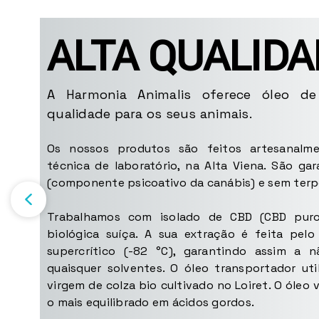
ALTA QUALIDA
A Harmonia Animalis oferece óleo d
qualidade para os seus animais.
Os nossos produtos são feitos artesanalme
técnica de laboratório, na Alta Viena. São g
(componente psicoativo da canábis) e sem terp
Trabalhamos com isolado de CBD (CBD puro)
biológica suíça. A sua extração é feita pe
supercrítico (-82 °C), garantindo assim a n
quaisquer solventes. O óleo transportador ut
virgem de colza bio cultivado no Loiret. O óleo 
o mais equilibrado em ácidos gordos.