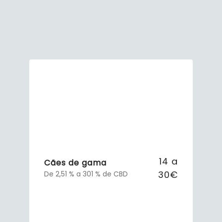
14 a
Cães de gama
30€
De 2,51 % a 301 % de CBD