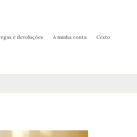
regas e devoluções
A minha conta
Cesto