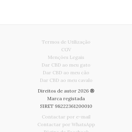
Termos de Utilização
CGV
Menções Legais
Dar CBD ao meu gato
Dar CBD ao meu cão
Dar CBD ao meu cavalo
Direitos de autor 2026
®
Marca registada
SIRET 98222361200010
Contactar por e-mail
Contactar por WhatsApp