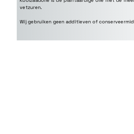
Koolzaadolie is de plantaardige olie met de me
vetzuren.
Wij gebruiken geen additieven of conserveermid