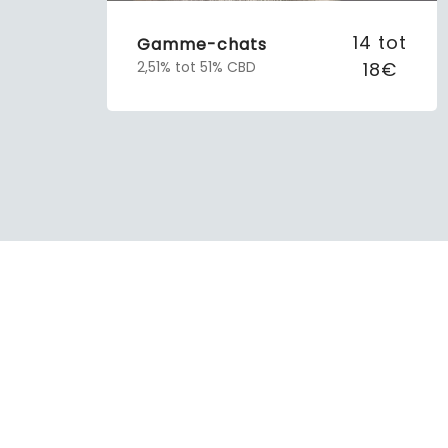
14 tot
Gamme-chats
18€
2,51% tot 51% CBD