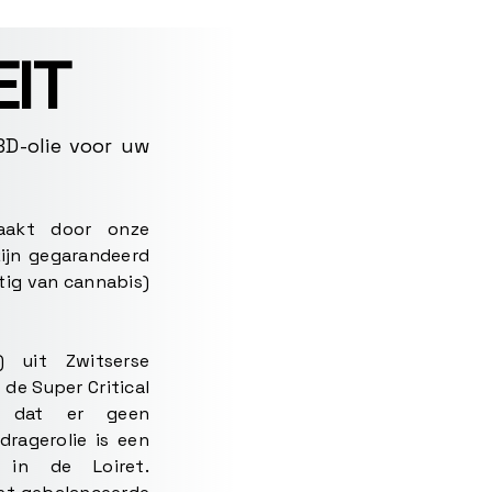
IT
D-olie voor uw
aakt door onze
zijn gegarandeerd
ig van cannabis)
 uit Zwitserse
de Super Critical
t dat er geen
dragerolie is een
d in de Loiret.