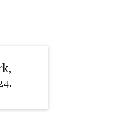
k,
24.