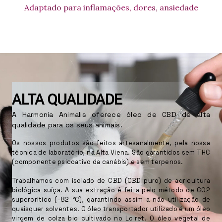
Adaptado para inflamações, dores, ansiedade
ALTA QUALIDADE
A Harmonia Animalis oferece óleo de CBD de alta
qualidade para os seus animais.
Os nossos produtos são feitos artesanalmente, pela nossa
técnica de laboratório, na Alta Viena. São garantidos sem THC
(componente psicoativo da canábis) e sem terpenos.
Trabalhamos com isolado de CBD (CBD puro) de agricultura
biológica suíça. A sua extração é feita pelo método de CO2
supercrítico (-82 °C), garantindo assim a não utilização de
quaisquer solventes. O óleo transportador utilizado é um óleo
virgem de colza bio cultivado no Loiret. O óleo vegetal de