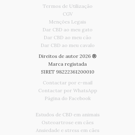
Termos de Utilização
CGV
Menções Legais
Dar CBD ao meu gato
Dar CBD ao meu cão
Dar CBD ao meu cavalo
Direitos de autor 2026
®
Marca registada
SIRET 98222361200010
Contactar por e-mail
Contactar por WhatsApp
Página do Facebook
Estudos de CBD em animais
Osteoartrose em cães
Deutsch
Ansiedade e stress em cães
Italiano