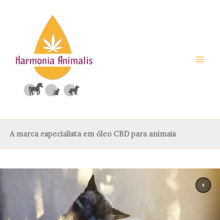
Saltar
para
o
conteúdo
A marca especialista em óleo CBD para animais