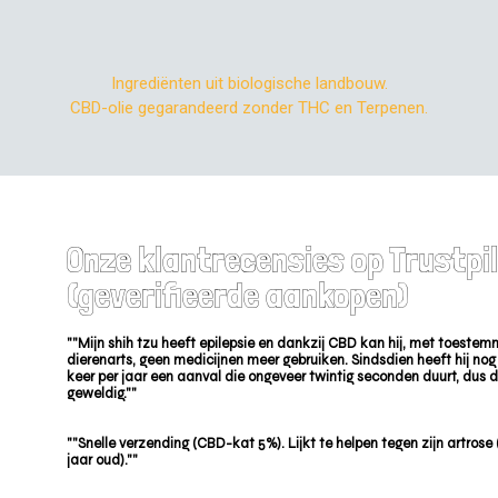
Ingrediënten uit biologische landbouw.
CBD-olie gegarandeerd zonder THC en Terpenen.
Onze klantrecensies op Trustpi
(geverifieerde aankopen)
""Mijn shih tzu heeft epilepsie en dankzij CBD kan hij, met toeste
dierenarts, geen medicijnen meer gebruiken. Sindsdien heeft hij nog
keer per jaar een aanval die ongeveer twintig seconden duurt, dus d
geweldig.""
""Snelle verzending (CBD-kat 5%). Lijkt te helpen tegen zijn artrose (h
jaar oud).""