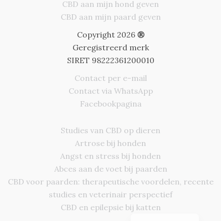
CBD aan mijn hond geven
CBD aan mijn paard geven
Copyright 2026
®
Geregistreerd merk
SIRET 98222361200010
Contact per e-mail
Contact via WhatsApp
Facebookpagina
Studies van CBD op dieren
Artrose bij honden
Deutsch
Angst en stress bij honden
Italiano
Abces aan de voet bij paarden
Português
CBD voor paarden: therapeutische voordelen, recente
studies en veterinair perspectief
Español
CBD en epilepsie bij katten
Français