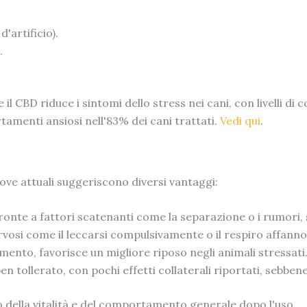
'artificio).
.
 CBD riduce i sintomi dello stress nei cani, con livelli di c
amenti ansiosi nell'83% dei cani trattati.
Vedi qui
.
rove attuali suggeriscono diversi vantaggi:
fronte a fattori scatenanti come la separazione o i rumori
ervosi come il leccarsi compulsivamente o il respiro affanno
ento, favorisce un migliore riposo negli animali stressati
n tollerato, con pochi effetti collaterali riportati, sebbe
 della vitalità e del comportamento generale dopo l'uso.