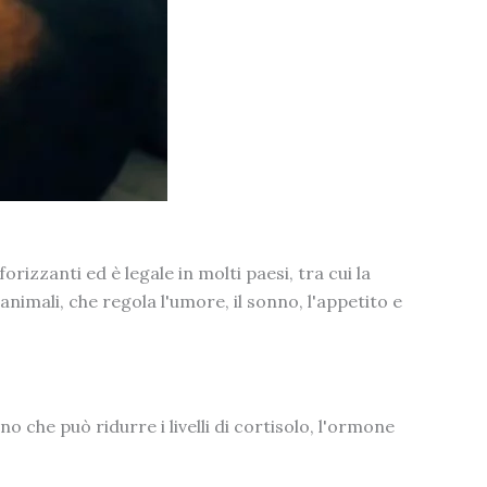
izzanti ed è legale in molti paesi, tra cui la
nimali, che regola l'umore, il sonno, l'appetito e
 che può ridurre i livelli di cortisolo, l'ormone