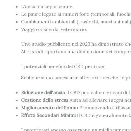
L'ansia da separazione.
Le paure legate ai rumori forti (temporali, fuochi d
Cambiamenti ambientali (traslochi, nuovi animali)
Viaggi o visite dal veterinario.
Uno studio pubblicato nel 2023 ha dimostrato che il
Altri studi riportano una diminuzione dei comport
I potenziali benefici del CBD per i cani
Sebbene siano necessarie ulteriori ricerche, le p
Riduzione dell'ansia
Il CBD può calmare i cani di 
Gestione dello stress
Aiuta ad alleviare i segni n
Miglioramento del Sonno
Promuovendo il rilassam
Effetti Secondari Minimi
Il CBD è generalmente be
I proprietari spesso osservano un miglioramento