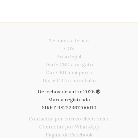
Términos de uso
CGV
Aviso legal
Darle CBD a mi gato
Dar CBD a mi perro
Darle CBD a mi caballo
Derechos de autor 2026
®
Marca registrada
SIRET 98222361200010
Contactar por correo electrónico
Contactar por WhatsApp
Página de Facebook