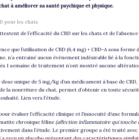
 chat à améliorer sa santé psychique et physique.
BD pour les chats
estent de l’efficacité du CBD sur les chats et de l’absence 
dence que l’utilisation de CBD (6,4 mg) + CBD-A sous forme d
, n’a entrainé aucun événement indésirable lié à la foncti
ès 1 semaine de traitement n’ont montré aucune altératio
une dose unique de 5 mg/kg d’un médicament à base de CBD
e la nourriture du chat, permet d’obtenir en toute sécurit
souhaité.
Lien vers l’étude
.
 pour évaluer l’efficacité clinique et l’innocuité d’une fo
omatite chronique féline
(affection inflammatoire qui touche l
ivement dans l’étude. Le premier groupe a été traité avec 
nd a reçu un placebo présentant des caractéristiques simil