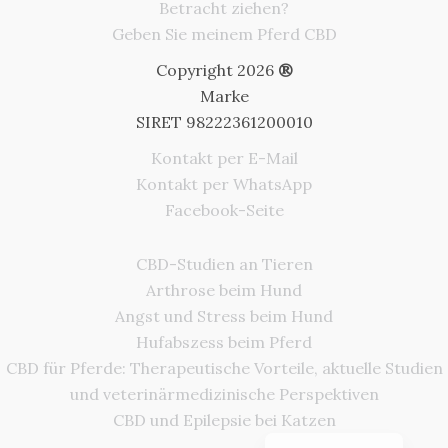
Betracht ziehen?
Geben Sie meinem Pferd CBD
Copyright 2026
®
Marke
SIRET 98222361200010
Kontakt per E-Mail
Kontakt per WhatsApp
Facebook-Seite
CBD-Studien an Tieren
Arthrose beim Hund
Italiano
Angst und Stress beim Hund
Português
Hufabszess beim Pferd
Español
CBD für Pferde: Therapeutische Vorteile, aktuelle Studien
und veterinärmedizinische Perspektiven
Nederlands
CBD und Epilepsie bei Katzen
Français